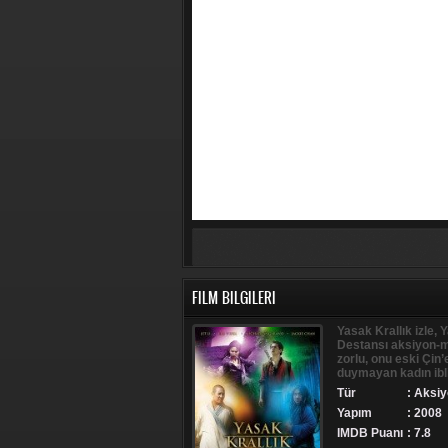
FILM BILGILERI
Yasak Krallık izle, Y
Destansı aksiyon-ma
zorlu, onu eski Çin
duymayan kadın ibli
Tür
:
Aksiy
Yapım
: 2008
IMDB Puanı
: 7.8