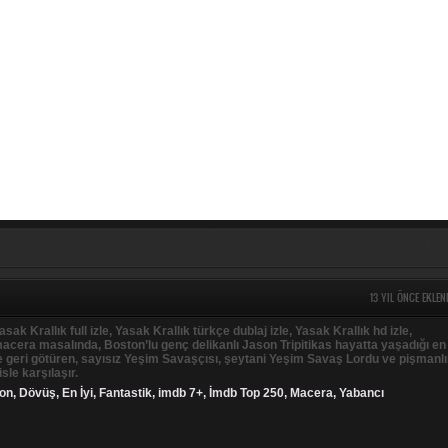
13 YIL ÖNCE EKLEN
asak Krallık full izle, Yasak Krallık türkçe dublaj izle, Yasak Krallık hd izle,
cera masalında, Boston’lu genç delikanlı Jason Tripitikas hayatta yaşadığı en
’e geri götüren, sayısız Yeşim Savaşçısı, şeytani Yeşim Savaş Lordu ve pişmanl
sle karşılaşır.
on
,
Dövüş
,
En İyi
,
Fantastik
,
imdb 7+
,
İmdb Top 250
,
Macera
,
Yabancı