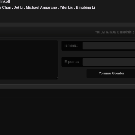
inkoff
e Chan , Jet Li , Michael Angarano , Yifei Liu , Bingbing Li
YORUM YAPMAK ISTERMISINIZ
isminiz:
E-posta: