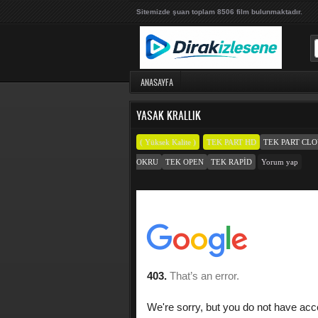
Sitemizde şuan toplam 8506 film bulunmaktadır.
ANASAYFA
YASAK KRALLIK
( Yüksek Kalite )
TEK PART HD
TEK PART CL
OKRU
TEK OPEN
TEK RAPID
Yorum yap