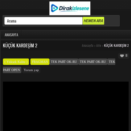
ANASAYFA
KÜÇÜK KARDEŞIM 2
Anasayfa
>
Aile
>
KÜÇÜK KARDEŞIM 2
8
( Yüksek Kalite )
FRAGMAN
TEK PART OK-RU
TEK PART OK-RU
TEK
PART OPEN
Yorum yap