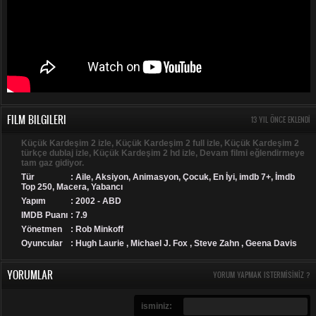
FILM BILGILERI
13 YIL ÖNCE EKLENDI
Küçük Kardeşim 2 izle, Küçük Kardeşim 2 full izle, Küçük Kardeşim 2
türkçe dublaj izle, Küçük Kardeşim 2 hd izle, Devam filmi eğlendirmeye
tam gaz gidiyor.
Tür
:
Aile
,
Aksiyon
,
Animasyon
,
Çocuk
,
En İyi
,
imdb 7+
,
İmdb
Top 250
,
Macera
,
Yabancı
Yapım
: 2002 - ABD
IMDB Puanı
: 7.9
Yönetmen
: Rob Minkoff
Oyuncular
: Hugh Laurie , Michael J. Fox , Steve Zahn , Geena Davis
YORUMLAR
YORUM YAPMAK ISTERMISINIZ ?
isminiz: