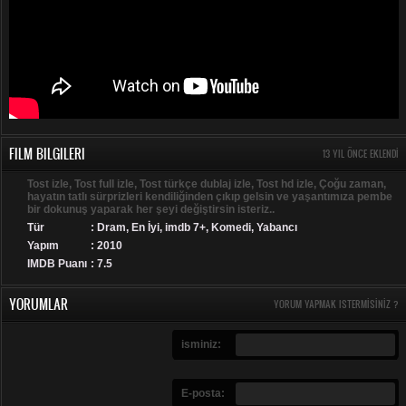
FILM BILGILERI
13 YIL ÖNCE EKLENDI
Tost izle, Tost full izle, Tost türkçe dublaj izle, Tost hd izle, Çoğu zaman,
hayatın tatlı sürprizleri kendiliğinden çıkıp gelsin ve yaşantımıza pembe
bir dokunuş yaparak her şeyi değiştirsin isteriz..
Tür
:
Dram
,
En İyi
,
imdb 7+
,
Komedi
,
Yabancı
Yapım
: 2010
IMDB Puanı
: 7.5
YORUMLAR
YORUM YAPMAK ISTERMISINIZ ?
isminiz:
E-posta: