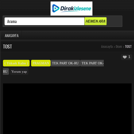
ANASAYFA
TOST
Anasayfa
>
Dram
>
TOST
1
( Yüksek Kalite )
FRAGMAN
TEK PART OK-RU
TEK PART OK-
RU
Yorum yap