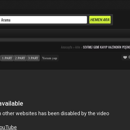
Anasayfa
>
Aile
>
SEVIMLI GEMI KAYIP HAZINENIN PEŞIN
1.PART
2.PART
3.PART
Yorum yap