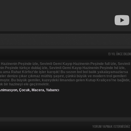
13 YIL ÖNCE EKLEN
Hazinenin Peşinde izle, Sevimli Gemi Kayıp Hazinenin Peşinde full izle, Sevimli
n Peşinde türkçe dublaj izle, Sevimli Gemi Kayıp Hazinenin Peşinde hd izle,
 ama Rahat Körfez’de işler karışık! Bu sezon bol bol balık yakalayamazlarsa
neler denize çıkar çıkmaz müthiş şaşırır, çünkü büyük ve modern trol gemileri
lamıştır. Bu büyük gemiler, kuzeydeki limandan gelen Kutup Kraliçesi’ne bağlıdır,
ık bir hazineyi ele geçirmektir.
Animasyon
,
Çocuk
,
Macera
,
Yabancı
YORUM YAPMAK ISTERMISINIZ