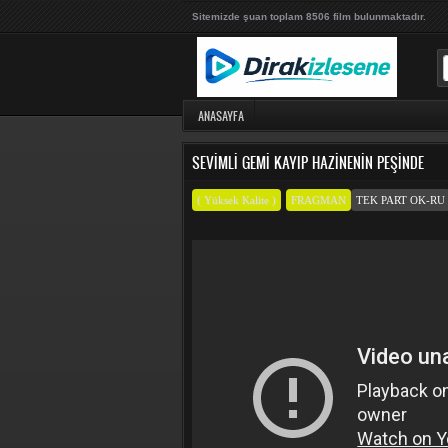
Sitemizde şuan toplam 8506 film bulunmaktadır.
ANASAYFA
SEVIMLI GEMI KAYIP HAZINENIN PEŞINDE
( Yüksek Kalite )
FRAGMAN
TEK PART OK-RU