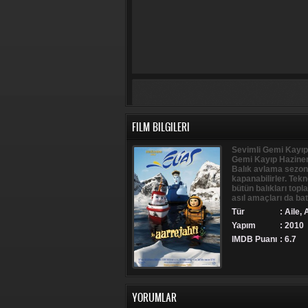
FILM BILGILERI
Sevimli Gemi Kayıp 
Gemi Kayıp Hazineni
Balık avlama sezonu
kapanabilirler. Tek
bütün balıkları top
asıl amaçları da bat
Tür
:
Aile
,
Yapım
: 2010
IMDB Puanı
: 6.7
YORUMLAR