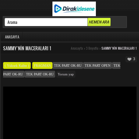
ANASAYFA
SAMMY’NIN MACERALARI 1
Anasayfa
>
3 Boyutlu
>
SAMMY’NIN MACERALARI 1
3
( Yüksek Kalite )
FRAGMAN
TEK PART OK-RU
TEK PART OPEN
TEK
PART OK-RU
TEK PART OK-RU
Yorum yap