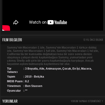
FILM BILGILERI
13 YIL ÖNCE EKLENDI
Sammy'nin Maceraları 1 izle, Sammy'nin Maceraları 1 türkçe dublaj
izle, Sammy'nin Maceraları 1 full izle, Sammy'nin Maceraları 1 hd izle,
California'da bir kumsalda doğduktan kısa bir süre sonra denize
ulaşmaya çalışan deniz kaplumbağası Sammy, yumurtadan yeni
çıkmış Shelly adlı şirin bir yavru kaplumbağayla karşılaşır. Ancak
hayatının aşkını bulmasıyla kaybetmesi bir olur.
Tür
:
3 Boyutlu
,
Aile
,
Animasyon
,
Çocuk
,
En İyi
,
Macera
,
Yabancı
Yapım
: 2010 - Belçika
IMDB Puanı
: 8.2
Yönetmen
: Ben Stassen
Oyuncular
: **
YORUMLAR
YORUM YAPMAK ISTERMISINIZ ?