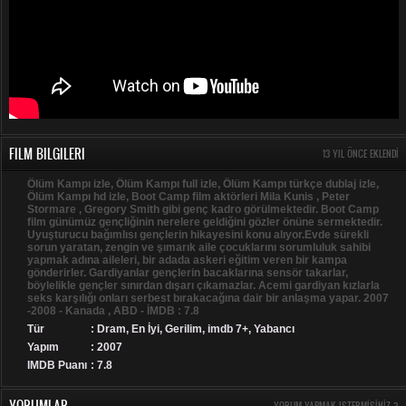
FILM BILGILERI
13 YIL ÖNCE EKLENDI
Ölüm Kampı izle, Ölüm Kampı full izle, Ölüm Kampı türkçe dublaj izle,
Ölüm Kampı hd izle, Boot Camp film aktörleri Mila Kunis , Peter
Stormare , Gregory Smith gibi genç kadro görülmektedir. Boot Camp
film günümüz gençliğinin nerelere geldiğini gözler önüne sermektedir.
Uyuşturucu bağımlısı gençlerin hikayesini konu alıyor.Evde sürekli
sorun yaratan, zengin ve şımarık aile çocuklarını sorumluluk sahibi
yapmak adına aileleri, bir adada askeri eğitim veren bir kampa
gönderirler. Gardiyanlar gençlerin bacaklarına sensör takarlar,
böylelikle gençler sınırdan dışarı çıkamazlar. Acemi gardiyan kızlarla
seks karşılığı onları serbest bırakacağına dair bir anlaşma yapar. 2007
-2008 - Kanada , ABD - İMDB : 7.8
Tür
:
Dram
,
En İyi
,
Gerilim
,
imdb 7+
,
Yabancı
Yapım
: 2007
IMDB Puanı
: 7.8
YORUMLAR
YORUM YAPMAK ISTERMISINIZ ?