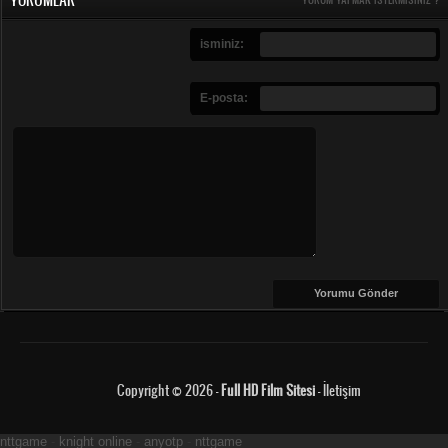
isminiz:
E-posta:
Copyright © 2026 -
Full HD Film Sitesi
-
İletişim
nttgame
-
knight online
-
anyotp
-
nttgame