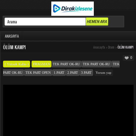
ANASAYFA
ÖLÜM KAMPI
Anasayfa
>
Dram
>
ÖLÜM KAMPI
0
( Yüksek Kalite )
FRAGMAN
TEK PART OK-RU
TEK PART OK-RU
TEK
PART OK-RU
TEK PART OPEN
1.PART
2.PART
3.PART
Yorum yap