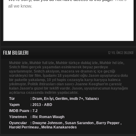
FILM BILGILERI
12 YIL ÖNCE EKLENDI
Muhbir izle, Muhbir full izle, Muhbir türkçe dublaj izle, Muhbir hd izle,
Snitch filmi gerçek yaşamdan esinlenerek beyaz perdeye
uyarlanmıştır. Snitch aksiyon, macera ve dramın iç içe geçtiği
sürükleyici bir film. İşadamı 18 yaşındaki oğlu Jason uyuşturucu dolu
bir paketle yakalanıp, 10 yıl hapis cezasıyla karşı karşıya kalınca
yıkılmıştır. Politik ihtirasları olan savcı Joanne Keeghan’ın çaresiz
kalan Jason’a güzel bir teklifi vardır. Jason, uyuşturucunun kaynağını
açıklarsa cezasında indirim yapılacaktır.
Tür
:
Dram
,
En İyi
,
Gerilim
,
imdb 7+
,
Yabancı
Yapım
: 2013 - ABD
IMDB Puanı
: 7.2
Yönetmen
: Ric Roman Waugh
Oyuncular
: Dwayne Johnson , Susan Sarandon , Barry Pepper ,
Harold Perrineau , Melina Kanakaredes