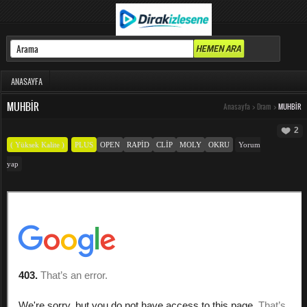
ANASAYFA
MUHBIR
Anasayfa
>
Dram
>
MUHBIR
2
( Yüksek Kalite )
PLUS
OPEN
RAPID
CLIP
MOLY
OKRU
Yorum
yap