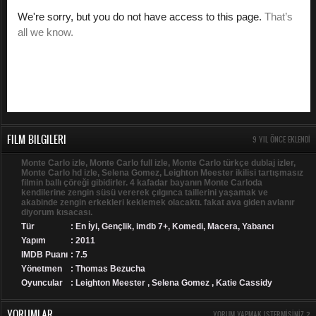
FILM BILGILERI
9 YIL ÖNCE EKLENDI
Monte Carlo izle, Monte Carlo full izle, Monte Carlo türkçe dublaj izler,
Monte Carlo hd izle, Selena Gomez, Leighton Meester ikilisi tartışmasız
filmin ballı çöreği gibidirler. 4 kafadar bayanın Monte Carloda
kendilerine zengin süsü vererek çılgınca taillerini yaşamak ve
akabinde zengin erkekleri keklemek olacaktı. fakat ava giden avlanır
diyorum kısacası.
Tür
:
En İyi
,
Gençlik
,
imdb 7+
,
Komedi
,
Macera
,
Yabancı
Yapım
: 2011
IMDB Puanı
: 7.5
Yönetmen
: Thomas Bezucha
Oyuncular
: Leighton Meester , Selena Gomez , Katie Cassidy
YORUMLAR
YORUM YAPMAK ISTERMISINIZ ?