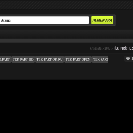
Anasayfa
>
2015
>
TILKI PERISI LI
3.PART
TEK PART HD
TEK PART OK.RU
TEK PART OPEN
TEK PART