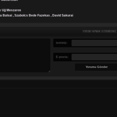
y Ujj Meszaros
a Balsai , Szabolcs Bede Fazekas , David Sakurai
YORUM YAPMAK ISTERMISINIZ
isminiz:
E-posta: