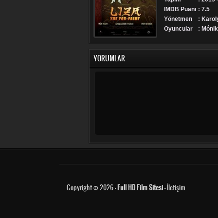
IMDB Puanı
: 7.5
Yönetmen
: Karol
Oyuncular
: Mónik
YORUMLAR
Copyright © 2026 -
Full HD Film Sitesi
-
İletişim