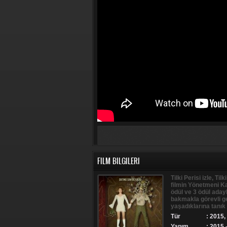
FILM BILGILERI
Tilki Perisi izle, Tilk
filmin Yönetmeni Ka
ödül ve 3 ödül aday
bakmakla görevli ge
yaşadıklarına tanık
Tür
:
2015
,
Yapım
: 2015 