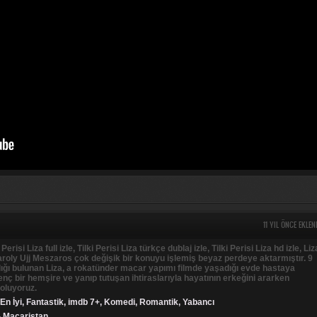
11 YIL ÖNCE EKLEN
i Perisi Liza full izle, Tilki Perisi Liza türkçe dublaj izle, Tilki Perisi Liza hd izle, Liz
roly Ujj Meszaros çok değişik bir konuyu işlemiş beyaz perdeye aktarmıştır. 9
lığı bulunan Liza, a rokatünder macar yapımı filmde yaşadığı evde hastaya
nç bir hemşire ve yanıp tutuşan ihtiraslarıyla hayatının erkeğini ararken
 oluyoruz.
En İyi
,
Fantastik
,
imdb 7+
,
Komedi
,
Romantik
,
Yabancı
- Macaristan