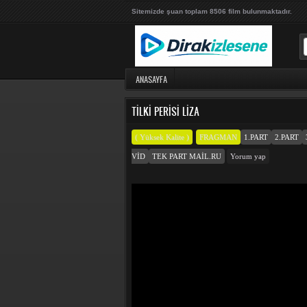
Sitemizde şuan toplam 8506 film bulunmaktadır.
ANASAYFA
TILKI PERISI LIZA
( Yüksek Kalite )
FRAGMAN
1.PART
2.PART
VID
TEK PART MAIL.RU
Yorum yap