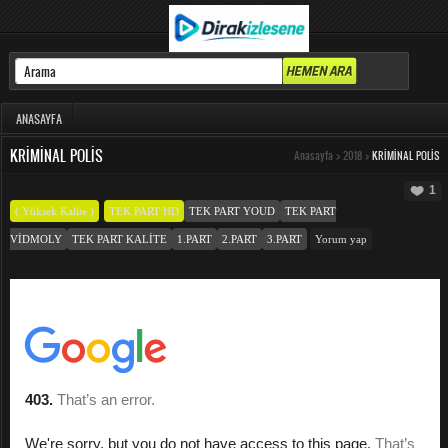
ANASAYFA
KRIMINAL POLIS
Anasayfa
>
2018
>
KRIMINAL POLIS
1
( Yüksek Kalite )
TEK PART HD
TEK PART YOUD
TEK PART
VIDMOLY
TEK PART KALITE
1.PART
2.PART
3.PART
Yorum yap