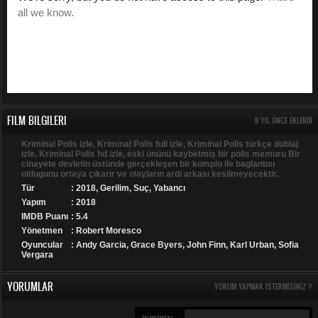
FILM BILGILERI
8 YIL ÖNCE EKLENDI
Kriminal Polis izle, Kriminal Polis full izle, Kriminal Polis türkçe dublaj
izle, Kriminal Polis hd izle, eski ününü kaybetmiş bir polis memuru Bir
cinayete devletin üstünde gerçekleşen bir komplo ile baglantısı
oldugunu ortaya çıkarır ve olayların ardı arkası kesilmeyecektir.
Tür
:
2018
,
Gerilim
,
Suç
,
Yabancı
Yapım
: 2018
IMDB Puanı
: 5.4
Yönetmen
: Robert Moresco
Oyuncular
: Andy Garcia, Grace Byers, John Finn, Karl Urban, Sofia
Vergara
YORUMLAR
YORUM YAPMAK ISTERMISINIZ ?
isminiz: