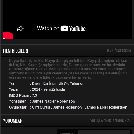
FILM BILGILERI
11 YIL ÖNCE EKLENDI
Kayıp Şampiyon izle, Kayıp Şampiyon full izle, Kayıp Şampiyon türkçe
dublaj izle, Kayıp Şampiyon hd izle, Depresyon hastası ve kardeşinin
refakatçiliğinde tedavi gördüğü poliklinikten taburcu edilir. Tesadüfen
santranç kulübünde aynı kaderi paylaşan kader arkadaşları olduğunu
öğrenir ve gençlere liderlik yapmaya karar verir.
Tür
:
Dram
,
En İyi
,
imdb 7+
,
Yabancı
Yapım
: 2014 - Yeni Zelanda
IMDB Puanı
: 7.3
Yönetmen
: James Napier Robertson
Oyuncular
: Cliff Curtis , James Rolleston , James Napier Robertson
YORUMLAR
YORUM YAPMAK ISTERMISINIZ ?
isminiz: