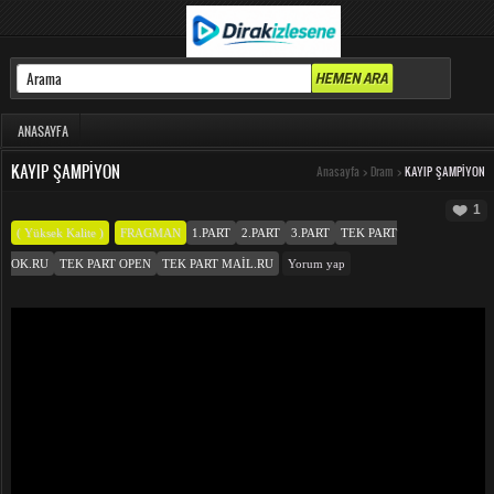
ANASAYFA
KAYIP ŞAMPIYON
Anasayfa
>
Dram
>
KAYIP ŞAMPIYON
1
( Yüksek Kalite )
FRAGMAN
1.PART
2.PART
3.PART
TEK PART
OK.RU
TEK PART OPEN
TEK PART MAIL.RU
Yorum yap