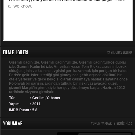
FILM BILGILERI
13 YIL ÖNCE EKLENDI
Gizemli Kadın izle, Gizemli Kadın full izle, Gizemli Kadın türkçe dublaj
izle, Gizemli Kadın hd izle, Amerikalı yazar Tom Ricks, arasının bozuk
olduğu eşinin ve kızının sevgisini geri kazanmak için perişan bir halde
Paris’e gelir. İşler istediği gibi gitmeyince şehir dışında döküntü bir
otele yerleşir ve gece bekçisi olarak çalışmaya başlar. Hayatına önce
Polonyalı bir sarışın, ardından tutkulu bir ilişki yaşayacağı güzel,
gizemli Margit’in girmesiyle her şey düzelmeye başlar. Haziran 2012
tarihinde vizyona girmiştir.
Tür
:
Gerilim
,
Yabancı
Yapım
: 2011
IMDB Puanı
: 5.8
YORUMLAR
YORUM YAPMAK ISTERMISINIZ ?