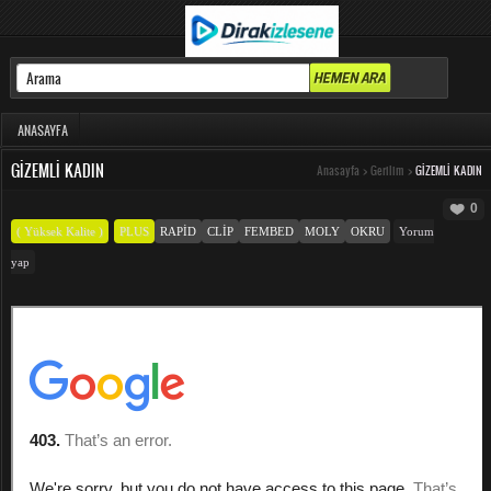
ANASAYFA
GIZEMLI KADIN
Anasayfa
>
Gerilim
>
GIZEMLI KADIN
0
( Yüksek Kalite )
PLUS
RAPID
CLIP
FEMBED
MOLY
OKRU
Yorum
yap