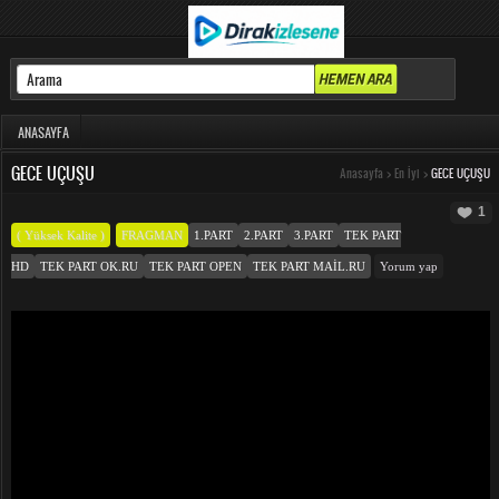
ANASAYFA
GECE UÇUŞU
Anasayfa
>
En İyi
>
GECE UÇUŞU
1
( Yüksek Kalite )
FRAGMAN
1.PART
2.PART
3.PART
TEK PART
HD
TEK PART OK.RU
TEK PART OPEN
TEK PART MAIL.RU
Yorum yap