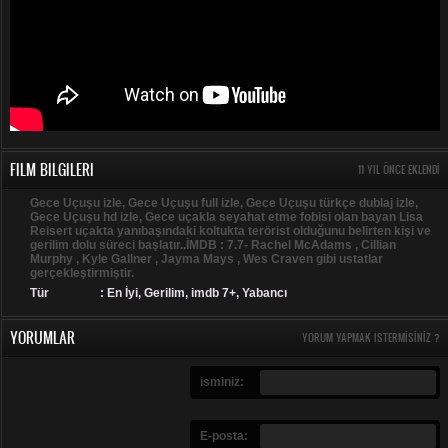
FILM BILGILERI
11 YIL ÖNCE EKLENDI
Gece Uçuşu izle, Gece Uçuşu full izle, Gece Uçuşu türkçe dublaj izle,
Gece Uçuşu hd izle, Gece uçakla seyahat etme fobisi olan bayan Lisa
Reisert uçakta yanıbaşındaki koltukta terörist olduğunu belirten kişi ve
gerilim dolu süreci başlatır..İMDB : 7.7- Rachel McAdams , Cillian
Murphy , Kyle Gallner , Jayma Mays , Wes Craven gibi ustatlar
gerçekleştirmiştir.
Tür
:
En İyi
,
Gerilim
,
imdb 7+
,
Yabancı
YORUMLAR
YORUM YAPMAK ISTERMISINIZ ?
isminiz:
E-posta: