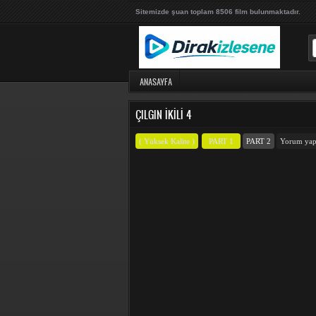
Sitemizde şuan toplam 8506 film bulunmaktadır.
ANASAYFA
ÇILGIN İKILI 4
( Yüksek Kalite )
PART 1
PART 2
Yorum ya