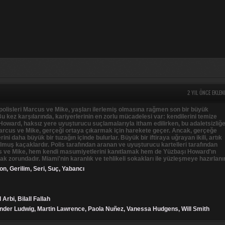
2 YIL ÖNCE EKLEN
polisleri Marcus ve Mike, yaşları ilerlemiş olmasına rağmen son bir büyük
u kez karşılarında, kariyerlerinin en zorlu mücadelesi var: kendilerini temize
oward, haksız yere uyuşturucu suçlamalarıyla itham edilirken, bu adaletsizliğ
rcus ve Mike, gerçeği ortaya çıkarmak için harekete geçer. Ancak, gerçeğe
rini daha büyük bir tuzağın içinde bulurlar. Büyük bir iftiraya uğrayan ikili, artık
lmuş kaçaklardır. Polis tarafından aranan ve uyuşturucu kartelleri tarafından
s ve Mike, hem kendi masumiyetlerini kanıtlamak hem de Yüzbaşı Howard'ın
ak zorundadır. Miami'nin karanlık ve tehlikeli sokakları ile yüzleşmeye hazırlanı
on
,
Gerilim
,
Seri
,
Suç
,
Yabancı
l Arbi, Bilall Fallah
ander Ludwig, Martin Lawrence, Paola Nuñez, Vanessa Hudgens, Will Smith