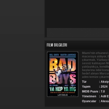
FILM BILGILERI
Miami'nin efsanevi 
maceraya atılıyor. B
çıkarmak. Yüzbaşı H
sessiz kalmayan Ma
yaklaştıkça, kendile
başlarına ödül konu
hedef alınan Marcu
adını temize çıkarm
Tür
:
Aksiy
Yapım
: 2024
IMDB Puanı
: 7.0
Yönetmen
: Adil E
Oyuncular
: Alex