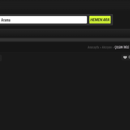
Anasayfa
>
Aksiyon
>
ÇILGIN İKILI
p