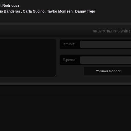
rt Rodriguez
io Banderas , Carla Gugino , Taylor Momsen , Danny Trejo
YORUM YAPMAK ISTERMISINIZ
isminiz:
E-posta: