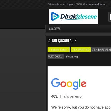
Sitemizde şuan toplam 8506 film bulunmaktadır.
ANASAYFA
ÇILGIN ÇOCUKLAR 2
( Yüksek Kalite )
TEK PART HD
TEK PART FE
PART OKRU
Yorum yap