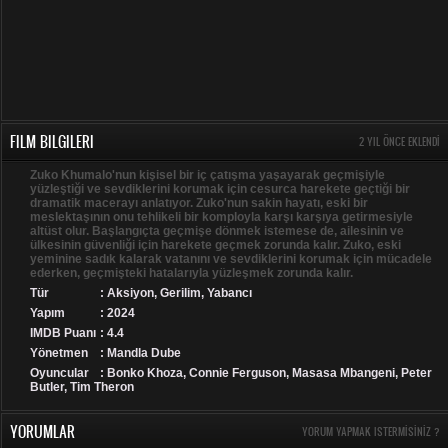
FILM BILGILERI
2 YIL ÖNCE EKLENDI
Zuko Khumalo'nun kişisel bir iç çatışma yaşayarak geçmişiyle
yüzleştiği ve sevdiklerini korumak için cesurca harekete geçtiği bir
dramatik macerayı anlatıyor. Zuko'nun sakin hayatı, eski bir
meslektaşının onu tehlikeli bir komployla karşı karşıya getirmesiyle
altüst olur. Başlangıçta geçmişe dönmek istemese de, ailesinin ve
ülkesinin güvenliği için harekete geçmek zorunda kalır. Zuko, eski
yeminine sadık kalarak vatanını ve sevdiklerini korumak için mücadele
ederken, geçmişteki hatalarıyla yüzleşmek zorunda kalır.
Tür
:
Aksiyon
,
Gerilim
,
Yabancı
Yapım
: 2024
IMDB Puanı
: 4.4
Yönetmen
: Mandla Dube
Oyuncular
: Bonko Khoza, Connie Ferguson, Masasa Mbangeni, Peter
Butler, Tim Theron
YORUMLAR
YORUM YAPMAK ISTERMISINIZ ?