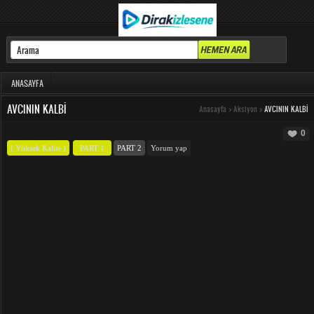
ANASAYFA
AVCININ KALBI
Anasayfa
>
Aksiyon
>
AVCININ KALBI
0
( Yüksek Kalite )
PART 1
PART 2
Yorum yap