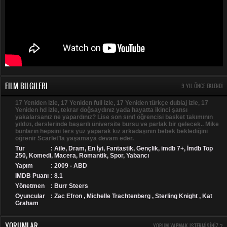
FILM BILGILERI
9 YIL ÖNCE EKLENDI
17 Yeniden izle, 17 Yeniden full izle, 17 Yeniden türkçe dublaj izle, 17
Yeniden hd izle, tekrar doğsaydınız yada hayatta ikinci şansı
yakalarsanız ne yapardınız? Lise son sınıf öğrencisi basket takımının
yıldızı, derslerinde başarılı üniversite bursu ve parlak bir gelecek.. Mike
bunların hepsini ters yüz yaparak kız arkadaşının bebek beklediğini
öğrenir Scarlet’la yaşamaya devam eder.
Tür
:
Aile
,
Dram
,
En İyi
,
Fantastik
,
Gençlik
,
imdb 7+
,
İmdb Top
250
,
Komedi
,
Macera
,
Romantik
,
Spor
,
Yabancı
Yapım
: 2009 - ABD
IMDB Puanı
: 8.1
Yönetmen
: Burr Steers
Oyuncular
: Zac Efron , Michelle Trachtenberg , Sterling Knight , Kat
Graham
YORUMLAR
YORUM YAPMAK ISTERMISINIZ ?