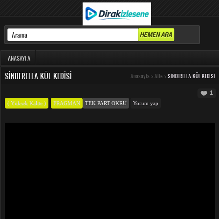
ANASAYFA
SINDERELLA KÜL KEDISI
Anasayfa
>
Aile
>
SINDERELLA KÜL KEDISI
1
( Yüksek Kalite )
FRAGMAN
TEK PART OKRU
Yorum yap