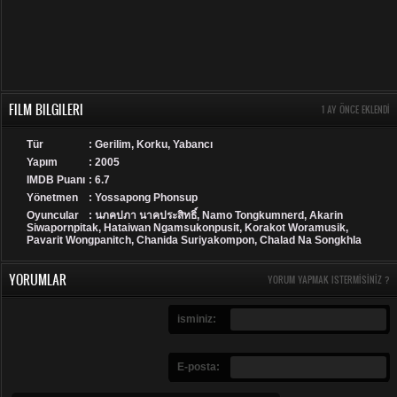
FILM BILGILERI
1 AY ÖNCE EKLENDI
Tür
:
Gerilim
,
Korku
,
Yabancı
Yapım
: 2005
IMDB Puanı
: 6.7
Yönetmen
: Yossapong Phonsup
Oyuncular
: นภคปภา นาคประสิทธิ์, Namo Tongkumnerd, Akarin
Siwapornpitak, Hataiwan Ngamsukonpusit, Korakot Woramusik,
Pavarit Wongpanitch, Chanida Suriyakompon, Chalad Na Songkhla
YORUMLAR
YORUM YAPMAK ISTERMISINIZ ?
isminiz:
E-posta: