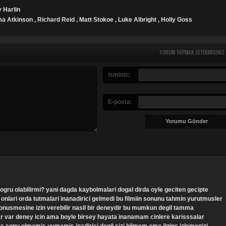
 Harlin
 Atkinson , Richard Reid , Matt Stokoe , Luke Albright , Holly Goss
YORUM YAPMAK ISTERMISINIZ
isminiz:
E-posta:
onlari orda tutmalari inanadirici gelmedi bu filmiin sonunu tahmin yurutmusler
onusmesine izin verebilir nasil bir deneydir bu mumkun degil tamma
lar var deney icin ama boyle birsey hayata inanamam cinlere karisssalar
s sonu olmamis uymamis inadirici degil sizi bilmem ama ilginc izlemenizi