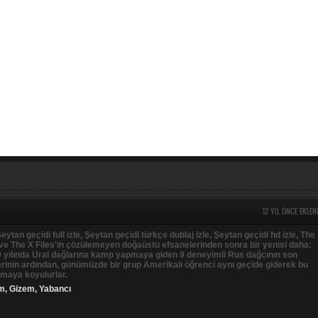
12 YIL ÖNCE EKLEN
eytan geçidi full izle, Şeytan geçidi türkçe dublaj izle, Şeytan geçidi hd izle, The
 ve The X Files'in çözülemeyen doğaüstü efsanelerinden sonra bir yenisi daha:
9 yılında Ural dağlarına kamp yapmaya giden 9 deneyimli Rus dağcının son
rinin ardından, günümüzde bir grup Amerikalı öğrenci aynı geçide giderek bu
rmaya koyulurlar.
im
,
Gizem
,
Yabancı