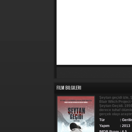
FILM BILGILERI
Şeytan geçidi izle, Ş
Blair Witch Project
Şeytan Geçidi. 195
derece tuhaf ölümle
gerçek olayı araştı
Tür
:
Geril
Yapım
: 2013
IMDB Puanı
: 6.5