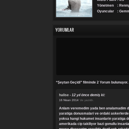
Yönetmen
: Renny
Oyuncular
: Gemma
YORUMLAR
“Şeytan Geçidi” filminde 2 Yorum bulunuyor.
halise
-
12 yıl önce demiş ki:
16 Nisan 2014
'de yazıldı.
anlam veremedim yada ben analamadim dogru olabilirmi? yani dagda kaybolmalari dogal dirda oyle geciten gecipte
yaratiga donusmalari ve ordaki askerlerde 
yoksa hangi hukumet insanlarin yaratiga d
amerikada cip takiliyor bazi gonullu insan
neyse diyecegim uzaylida degil yok arkada