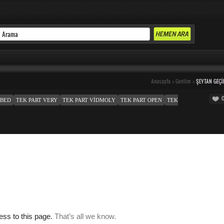
Anasayfa
>
Gerilim
>
ŞEYTAN GEÇI
MBED
TEK PART VERY
TEK PART VIDMOLY
TEK PART OPEN
TEK