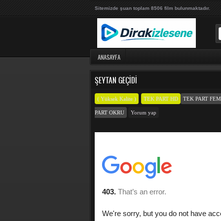
Sitemizde şuan toplam 8506 film bulunmaktadır.
ANASAYFA
ŞEYTAN GEÇIDI
( Yüksek Kalite )
TEK PART HD
TEK PART FE
PART OKRU
Yorum yap