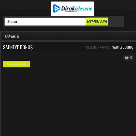
ANASAYFA
SAHNEYE DÖNÜŞ
Anasayfa
>
Komedi
>
SAHNEYE DÖNÜŞ
0
( Yüksek Kalite )