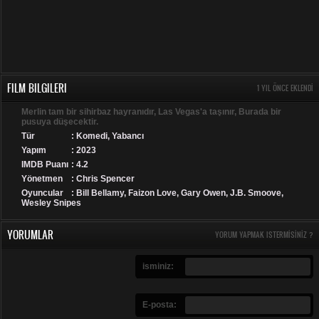
FILM BILGILERI
1 YIL ÖNCE EKLENDI
Merlin tam bir sihirbaz hayranıdır, Las Vegas'a taşınır, Burada bir
pusuya düşecektir.
Tür
:
Komedi
,
Yabancı
Yapım
: 2023
IMDB Puanı
: 4.2
Yönetmen
: Chris Spencer
Oyuncular
: Bill Bellamy, Faizon Love, Gary Owen, J.B. Smoove,
Wesley Snipes
YORUMLAR
YORUM YAPMAK ISTERMISINIZ ?
isminiz:
E-posta: