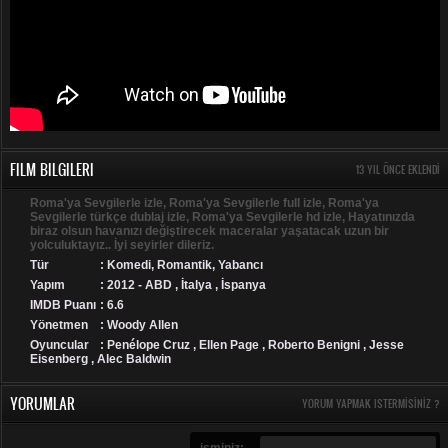
FILM BILGILERI
13 YIL ÖNCE EKLENDI
Roma'ya Sevgilerle izle, Roma'ya Sevgilerle full izle, Roma'ya
Sevgilerle türkçe dublaj izle, Roma'ya Sevgilerle hd izle, Hayatınızda
biraz olsun havanızı değiştirecek maceralar yaşatacak uzun bir
yolculuktayız.. İyi seyirler dileriz.
Tür
:
Komedi
,
Romantik
,
Yabancı
Yapım
: 2012 - ABD , İtalya , İspanya
IMDB Puanı
: 6.6
Yönetmen
: Woody Allen
Oyuncular
: Penélope Cruz , Ellen Page , Roberto Benigni , Jesse
Eisenberg , Alec Baldwin
YORUMLAR
YORUM YAPMAK ISTERMISINIZ ?
isminiz: