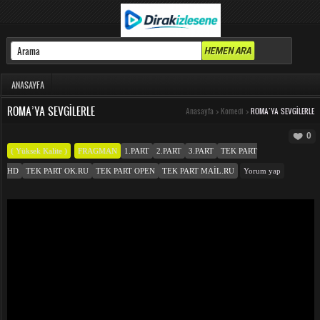
ANASAYFA
ROMA’YA SEVGILERLE
Anasayfa
>
Komedi
>
ROMA’YA SEVGILERLE
0
( Yüksek Kalite )
FRAGMAN
1.PART
2.PART
3.PART
TEK PART
HD
TEK PART OK.RU
TEK PART OPEN
TEK PART MAIL.RU
Yorum yap