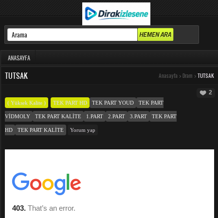
ANASAYFA
TUTSAK
Anasayfa
>
Dram
>
TUTSAK
2
( Yüksek Kalite )
TEK PART HD
TEK PART YOUD
TEK PART
VIDMOLY
TEK PART KALITE
1.PART
2.PART
3.PART
TEK PART
HD
TEK PART KALITE
Yorum yap