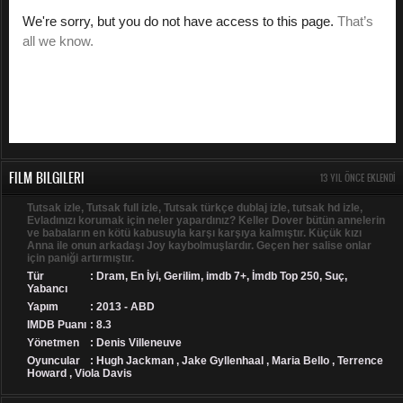
FILM BILGILERI
13 YIL ÖNCE EKLENDI
Tutsak izle, Tutsak full izle, Tutsak türkçe dublaj izle, tutsak hd izle,
Evladınızı korumak için neler yapardınız? Keller Dover bütün annelerin
ve babaların en kötü kabusuyla karşı karşıya kalmıştır. Küçük kızı
Anna ile onun arkadaşı Joy kaybolmuşlardır. Geçen her salise onlar
için paniği artırmıştır.
Tür
:
Dram
,
En İyi
,
Gerilim
,
imdb 7+
,
İmdb Top 250
,
Suç
,
Yabancı
Yapım
: 2013 - ABD
IMDB Puanı
: 8.3
Yönetmen
: Denis Villeneuve
Oyuncular
: Hugh Jackman , Jake Gyllenhaal , Maria Bello , Terrence
Howard , Viola Davis