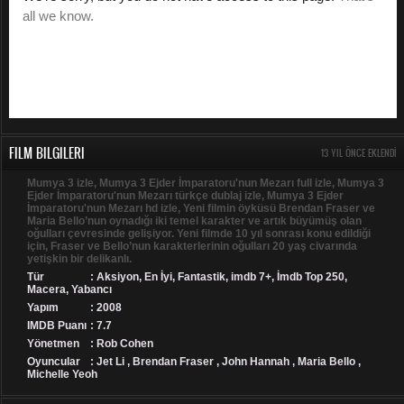
FILM BILGILERI
13 YIL ÖNCE EKLENDI
Mumya 3 izle, Mumya 3 Ejder İmparatoru'nun Mezarı full izle, Mumya 3
Ejder İmparatoru'nun Mezarı türkçe dublaj izle, Mumya 3 Ejder
İmparatoru'nun Mezarı hd izle, Yeni filmin öyküsü Brendan Fraser ve
Maria Bello’nun oynadığı iki temel karakter ve artık büyümüş olan
oğulları çevresinde gelişiyor. Yeni filmde 10 yıl sonrası konu edildiği
için, Fraser ve Bello’nun karakterlerinin oğulları 20 yaş civarında
yetişkin bir delikanlı.
Tür
:
Aksiyon
,
En İyi
,
Fantastik
,
imdb 7+
,
İmdb Top 250
,
Macera
,
Yabancı
Yapım
: 2008
IMDB Puanı
: 7.7
Yönetmen
: Rob Cohen
Oyuncular
: Jet Li , Brendan Fraser , John Hannah , Maria Bello ,
Michelle Yeoh