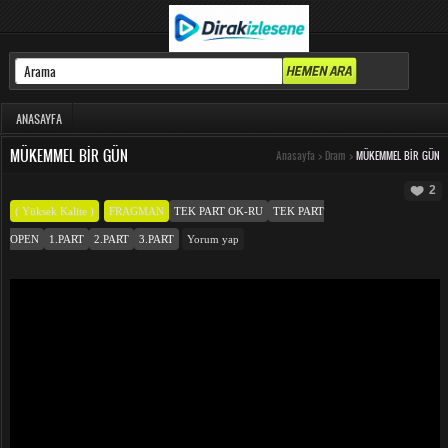
ANASAYFA
MÜKEMMEL BIR GÜN
Anasayfa
>
Dram
>
MÜKEMMEL BIR GÜN
2
( Yüksek Kalite )
FRAGMAN
TEK PART OK-RU
TEK PART
OPEN
1.PART
2.PART
3.PART
Yorum yap