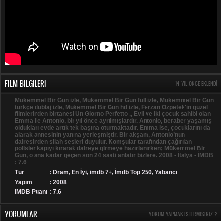
FILM BILGILERI
14 YIL ÖNCE EKLENDI
Mükemmel Bir Gün izle, Mükemmel Bir Gün full izle, Mükemmel Bir Gün
türkçe dublaj izle, Mükemmel Bir Gün hd izle, Ferzan Özpetek'in güzel
filmlerinden birtanesi Un Giorno Perfetto ,, Evli ve iki çocuk sahibi olan
Emma ile Antonio, bir yıl önce ayrılmışlardır. Antonio, beraber yaşamış
oldukları evde artık tek başına oturmaktadır. Emma ise, çocuklarını da
alarak annesinin yanına yerleşmiştir. Bir akşam, Antonio’nun
dairesinden silah sesleri duyulur. Komşular tarafından çağırılan
polisler kapıyı kırarak daireye girmeye hazırlanırken; Mükemmel Bir
Gün, o ana kadar geçen son 24 saati anlatır bizlere. 2008 - İtalya - İMDB
: 7.6
Tür
:
Dram
,
En İyi
,
imdb 7+
,
İmdb Top 250
,
Yabancı
Yapım
: 2008
IMDB Puanı
: 7.6
YORUMLAR
YORUM YAPMAK ISTERMISINIZ ?