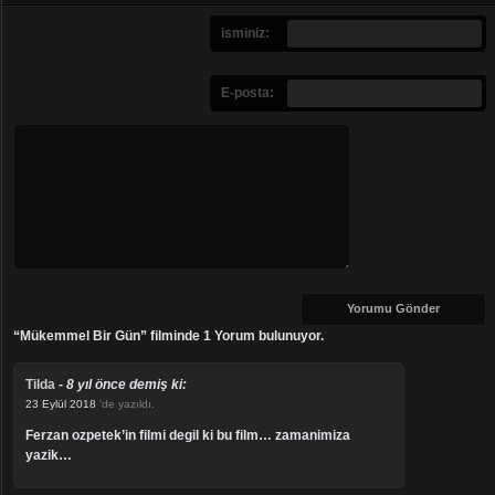
isminiz:
E-posta:
“Mükemmel Bir Gün” filminde 1 Yorum bulunuyor.
Tilda
-
8 yıl önce demiş ki:
23 Eylül 2018
'de yazıldı.
ferzan ozpetek’in filmi degil ki bu film… zamanimiza
yazik…