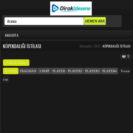
ANASAYFA
KÖPEKBALIĞI İSTILASI
Anasayfa
>
2013
>
KÖPEKBALIĞI İSTILASI
5
( Yüksek Kalite )
PLAYER
FRAGMAN
3.PART
PLAYER
PLAYER2
PLAYER3
PLAYER4
Yorum
yap