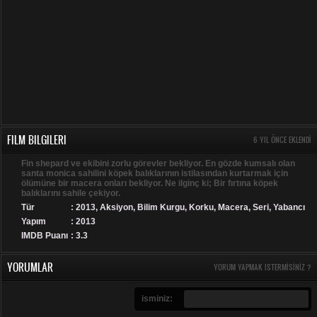
FILM BILGILERI
6 YIL ÖNCE EKLENDI
Fin shepard ve ekibini zorlu görevler bekliyor. En gözde kumsalı olan
santa monica sahilini köpek balıklarının istilasından kurtarmak için
ölümüne bir macera onları bekliyor. Ne ilginç ki; Bir fırtına köpek
balıklarını sahile çekiyor.
Tür
:
2013
,
Aksiyon
,
Bilim Kurgu
,
Korku
,
Macera
,
Seri
,
Yabancı
Yapım
: 2013
IMDB Puanı
: 3.3
YORUMLAR
YORUM YAPMAK ISTERMISINIZ ?
isminiz: