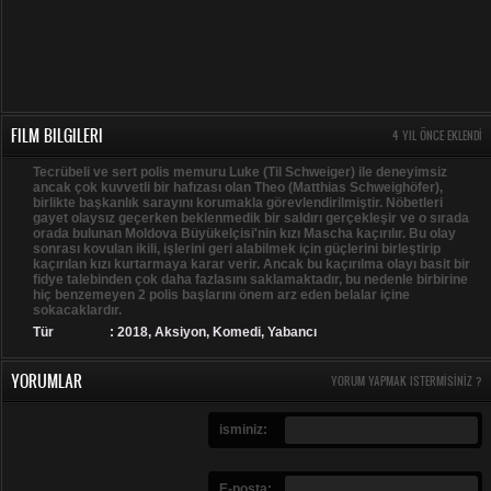
FILM BILGILERI
4 YIL ÖNCE EKLENDI
Tecrübeli ve sert polis memuru Luke (Til Schweiger) ile deneyimsiz
ancak çok kuvvetli bir hafızası olan Theo (Matthias Schweighöfer),
birlikte başkanlık sarayını korumakla görevlendirilmiştir. Nöbetleri
gayet olaysız geçerken beklenmedik bir saldırı gerçekleşir ve o sırada
orada bulunan Moldova Büyükelçisi'nin kızı Mascha kaçırılır. Bu olay
sonrası kovulan ikili, işlerini geri alabilmek için güçlerini birleştirip
kaçırılan kızı kurtarmaya karar verir. Ancak bu kaçırılma olayı basit bir
fidye talebinden çok daha fazlasını saklamaktadır, bu nedenle birbirine
hiç benzemeyen 2 polis başlarını önem arz eden belalar içine
sokacaklardır.
Tür
:
2018
,
Aksiyon
,
Komedi
,
Yabancı
YORUMLAR
YORUM YAPMAK ISTERMISINIZ ?
isminiz:
E-posta: