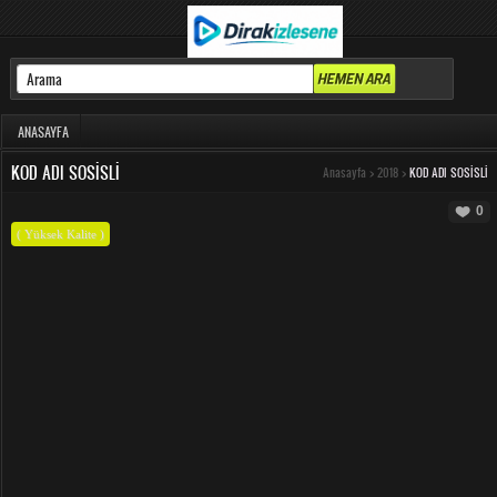
ANASAYFA
KOD ADI SOSISLI
Anasayfa
>
2018
>
KOD ADI SOSISLI
0
( Yüksek Kalite )