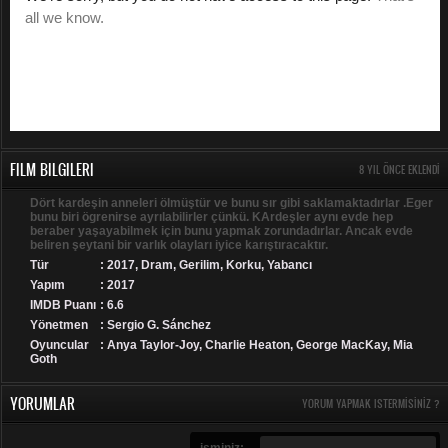
FILM BILGILERI
8 YIL ÖNCE EKLENDI
Dört kardeşin anneleri ölmüştür ve bunu sır gibi saklamaktadırlar .Eger
bunu biri ögrenirse ayrılabilirler çünkü. KArdeşler aynı evde hep
beraber yaşayabilmek için bunu yapmak zorundadırlar. Ancak evde
beliren şeytani bir varlık olayları iyice karıştıracaktır.
Tür
:
2017
,
Dram
,
Gerilim
,
Korku
,
Yabancı
Yapım
: 2017
IMDB Puanı
: 6.6
Yönetmen
: Sergio G. Sánchez
Oyuncular
: Anya Taylor-Joy, Charlie Heaton, George MacKay, Mia
Goth
YORUMLAR
YORUM YAPMAK ISTERMISINIZ ?
isminiz: