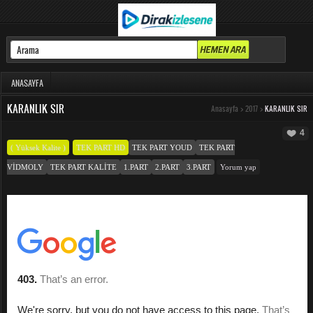
ANASAYFA
KARANLIK SIR
Anasayfa
>
2017
>
KARANLIK SIR
4
( Yüksek Kalite )
TEK PART HD
TEK PART YOUD
TEK PART
VIDMOLY
TEK PART KALITE
1.PART
2.PART
3.PART
Yorum yap