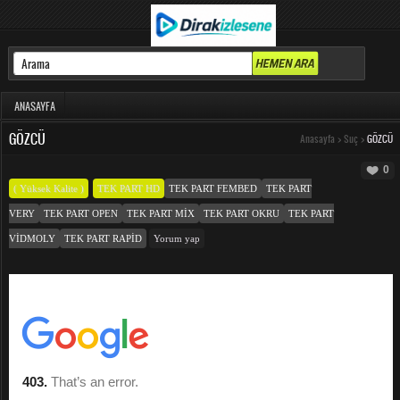
ANASAYFA
GÖZCÜ
Anasayfa
>
Suç
>
GÖZCÜ
0
( Yüksek Kalite )
TEK PART HD
TEK PART FEMBED
TEK PART
VERY
TEK PART OPEN
TEK PART MIX
TEK PART OKRU
TEK PART
VIDMOLY
TEK PART RAPID
Yorum yap