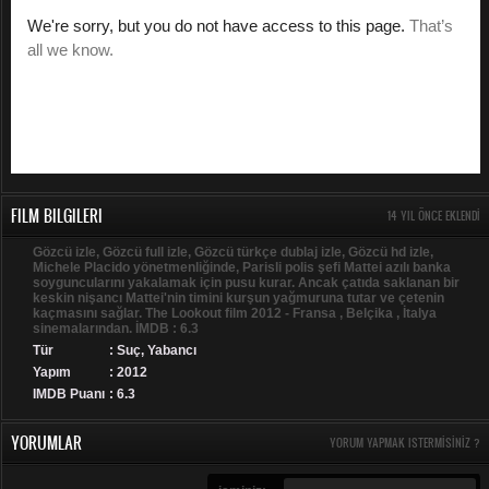
FILM BILGILERI
14 YIL ÖNCE EKLENDI
Gözcü izle, Gözcü full izle, Gözcü türkçe dublaj izle, Gözcü hd izle,
Michele Placido yönetmenliğinde, Parisli polis şefi Mattei azılı banka
soyguncularını yakalamak için pusu kurar. Ancak çatıda saklanan bir
keskin nişancı Mattei'nin timini kurşun yağmuruna tutar ve çetenin
kaçmasını sağlar. The Lookout film 2012 - Fransa , Belçika , İtalya
sinemalarından. İMDB : 6.3
Tür
:
Suç
,
Yabancı
Yapım
: 2012
IMDB Puanı
: 6.3
YORUMLAR
YORUM YAPMAK ISTERMISINIZ ?