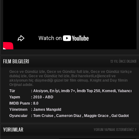
FILM BILGILERI
13 YIL ÖNCE EKLENDI
Gece ve Gündüz izle, Gece ve Gündüz full izle, Gece ve Gündüz türkçe
dublaj izle, Gece ve Gündüz hd izle, Bol hareketli,eğlenceli ve
aksiyonun hiç düşmediği güzel bir film olmuş. Knight and Day filmin
Orijinal adıdır.
Tür
:
Aksiyon
,
En İyi
,
imdb 7+
,
İmdb Top 250
,
Komedi
,
Yabancı
Yapım
: 2010 - ABD
IMDB Puanı
: 8.0
Yönetmen
: James Mangold
Oyuncular
: Tom Cruise , Cameron Diaz , Maggie Grace , Gal Gadot
YORUMLAR
YORUM YAPMAK ISTERMISINIZ ?