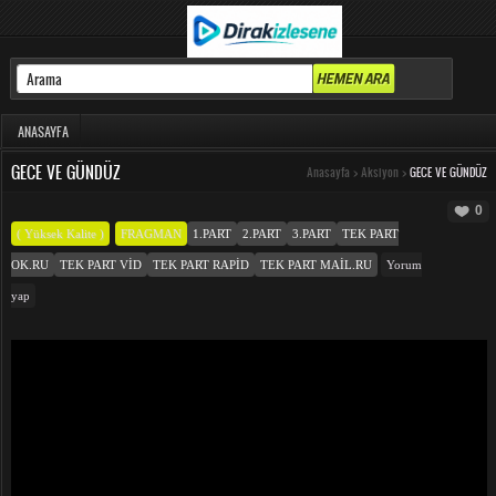
ANASAYFA
GECE VE GÜNDÜZ
Anasayfa
>
Aksiyon
>
GECE VE GÜNDÜZ
0
( Yüksek Kalite )
FRAGMAN
1.PART
2.PART
3.PART
TEK PART
OK.RU
TEK PART VID
TEK PART RAPID
TEK PART MAIL.RU
Yorum
yap