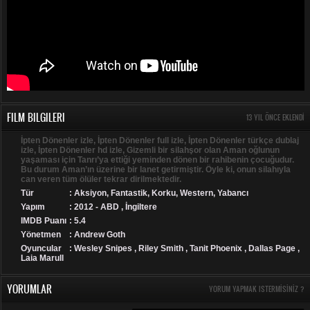
FILM BILGILERI
13 YIL ÖNCE EKLENDI
İpten Dönenler izle, İpten Dönenler full izle, İpten Dönenler türkçe dublaj
izle, İpten Dönenler hd izle, Gizemli bir silahşor olan Aman oğlunun
yaşaması için Tanrı’ya ettiği yeminden dönen bir rahibenin çocuğudur.
Bu durum Aman’ın üzerine bir lanet getirmiştir. Öyle ki, onun silahıyla
can veren tüm ölüler tekrar dirilmektedir.
Tür
:
Aksiyon
,
Fantastik
,
Korku
,
Western
,
Yabancı
Yapım
: 2012 - ABD , İngiltere
IMDB Puanı
: 5.4
Yönetmen
: Andrew Goth
Oyuncular
: Wesley Snipes , Riley Smith , Tanit Phoenix , Dallas Page ,
Laia Marull
YORUMLAR
YORUM YAPMAK ISTERMISINIZ ?