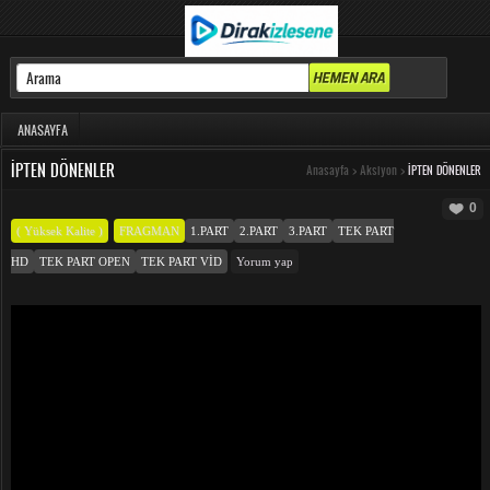
ANASAYFA
İPTEN DÖNENLER
Anasayfa
>
Aksiyon
>
İPTEN DÖNENLER
0
( Yüksek Kalite )
FRAGMAN
1.PART
2.PART
3.PART
TEK PART
HD
TEK PART OPEN
TEK PART VID
Yorum yap