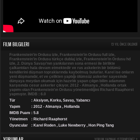
FILM BILGILERI
13 YIL ÖNCE EKLENDI
Frankenstein'in Ordusu izle, Frankenstein'in Ordusu full izle,
Frankenstein'in Ordusu türkçe dublaj izle, Frankenstein'in Ordusu hd
izle, 2. Dünya Savaşı’nın yankılarının sona ermesi ile birlikte
çalkantıları hala devam etmektedir ve rus askelerin bir bölümü
kendilerini düşman topraklarında kaybolmuş bulurlar. Karel ise onların
yeni düşmanıdır, et ve çelikten yaptığı ölümsüz askerler sayesinde
dünyaya meydan okumak için hazırlık yapan çılgın bilim adamının
karşısında cesur askerler çıkıyor. 2012 - Almanya , Hollanda ortak
yapımı olan Frankenstein'ın Ordusu yönetmenliğini Richard Raaphorst
yapmıştır. İMDB : 6.0
Tür
:
Aksiyon
,
Korku
,
Savaş
,
Yabancı
Yapım
: 2012 - Almanya , Hollanda
IMDB Puanı
: 5.8
Yönetmen
: Richard Raaphorst
Oyuncular
: Karel Roden , Luke Newberry , Hon Ping Tang
YORUMLAR
YORUM YAPMAK ISTERMISINIZ ?