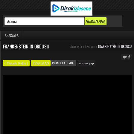
ANASAYFA
FRANKENSTEIN’IN ORDUSU
Anasayfa
>
Aksiyon
>
FRANKENSTEIN’IN ORDUSU
6
( Yüksek Kalite )
FRAGMAN
PARTLI OK-RU
Yorum yap