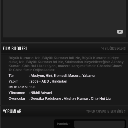
FILM BILGILERI
14 YIL ÖNCE EKLENDI
Büyük Kurtarıcı izle, Büyük Kurtarıcı full izle, Büyük Kurtarıcı türkçe
dublaj izle, Büyük Kurtarıcı hd izle, Sıkılmadan izleyebileceğiniz Akshay
Kumar , Chia Hui Liu aksiyon , macera karışımı filmdir. Chandni Chowk
To China filmin Orijinal adıdır.
Tür
:
Aksiyon
,
Hint
,
Komedi
,
Macera
,
Yabancı
Yapım
: 2009 - ABD , Hindistan
IMDB Puanı
: 6.6
Yönetmen
: Nikhil Advani
Oyuncular
: Deepika Padukone , Akshay Kumar , Chia-Hui Liu
YORUMLAR
YORUM YAPMAK ISTERMISINIZ ?
isminiz: