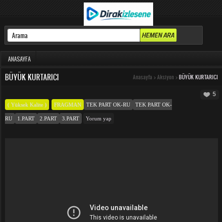
ANASAYFA
BÜYÜK KURTARICI
Anasayfa
>
Aksiyon
>
BÜYÜK KURTARICI
5
( Yüksek Kalite )
FRAGMAN
TEK PART OK-RU
TEK PART OK-
RU
1.PART
2.PART
3.PART
Yorum yap