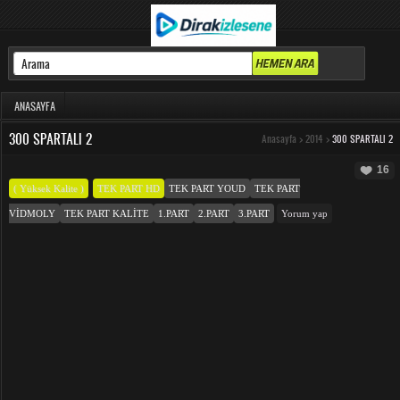
ANASAYFA
300 SPARTALI 2
Anasayfa
>
2014
>
300 SPARTALI 2
16
( Yüksek Kalite )
TEK PART HD
TEK PART YOUD
TEK PART
VIDMOLY
TEK PART KALITE
1.PART
2.PART
3.PART
Yorum yap