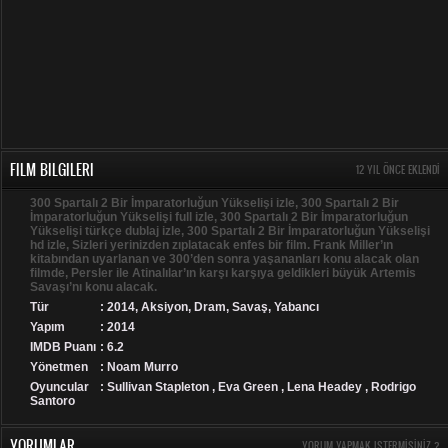
FILM BILGILERI
12 YIL ÖNCE EKLENDI
300 Spartalı 2 Bir İmparatorluğun Yükselişi izle, 300 Spartalı 2 Bir
İmparatorluğun Yükselişi full izle, 300 Spartalı 2 Bir İmparatorluğun
Yükselişi türkçe dublaj izle, 300 Spartalı 2 Bir İmparatorluğun Yükselişi
hd izle, Sizleri yerinizden zıplatacak enfes bir film. Frank Miller’ın
kitabından uyarlanan ve 300’den sonra yaşananları konu alacak olan
filmde, Persler ile Atinalılar’ın karşı karşıya geldikleri büyük Artemis
Savaşı’nı konu alacak.
Tür
:
2014
,
Aksiyon
,
Dram
,
Savaş
,
Yabancı
Yapım
: 2014
IMDB Puanı
: 6.2
Yönetmen
: Noam Murro
Oyuncular
: Sullivan Stapleton , Eva Green , Lena Headey , Rodrigo
Santoro
YORUMLAR
YORUM YAPMAK ISTERMISINIZ ?